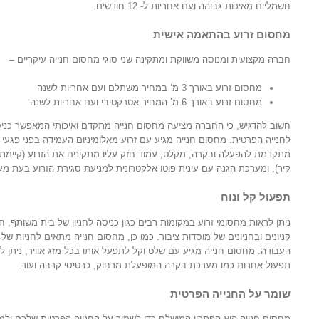
חשמליים מאיכות גבוהה ועם אחריות ל- 12 חודשים.
מחסום זרוע בהתאמה אישית
חברה מקצועית ומנוסה משווקת ומתקינה שני סוגי מחסום חנייה עיקריים –
מחסום זרוע באורך 3 מ’ במחיר משתלם ועם אחריות לשנה
מחסום זרוע באורך 6 מ’ המחיר אטרקטיבי ועם אחריות לשנה
חשוב להדגיש, כי החברה מציעה מחסום חנייה מתקדם ואיכותי המאפשר כניסה 
לחנייה הפרטית. מחסום חנייה מגיע עם זרוע מאלומיניום העמידה בפני פגעי 
מתקדמת להפעלה ובקרה, מקלט, עמוד חזק עליו מתקינים את הזרוע (קיימת 
קיר), ומערכת הגנה עם עינית פוטו אלקטרונית למניעת סגירת הזרוע בעת מ
תפעול קל ונוח
ניתן לראות מחסומי זרוע במקומות רבים כגון כניסה לחניון של בית משותף, חנ
קניונים ובחניונים של מוסדות ציבור. כמו כן, מחסום חנייה מתאים לחניות של 
העבודה. מחסום חנייה מגיע עם שלט וקל לתפעל אותו בכל מזג אוויר, ניתן ל
תפעול אחרות כמו מערכת בקרה המופעלת מרחוק, כרטיסי קרבה ועוד.
שומר על החנייה הפרטית
מחסום חנייה הוא הפתרון המושלם כדי לשמור על החנייה הפרטית שלכם ול