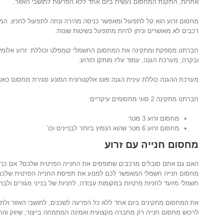
אחרות, התקנת המחסום נעשית ביום אחד ללא הפרעות לתושבי האזור.
מחסום זרוע הוא קל לתפעול ומאפשר כניסה מהירה ונחה לתפעול לחניון. המ
רכבים לא מאושרים וניתן להיות מתופעל בשיטות שונות.
חברתנו מספקת ומתקינה את המחסום החשמלי קומפלט וכוללת: זרוע אלומי
ובקרה, מערכת הגנה, עמוד עליו מותקן הזרוע.
מערכת ההגנה כוללת עינית הגנה פוטו אלקטרונית המונע סגירת מחסום כא
חברתנו מתקינה 2 סוגי מחסומים עיקריים:
מחסום זרוע 3 מטר
מחסום זרוע 6 מטר שהוא הנפוץ ביותר לבניינים וכו’
מחסום חנייה עם זרוע
האם גם אתם סובלים מרכבים שתופסים את החנייה הפרטית שלכם? אם כך, 
מחסום חנייה חשמלי המאפשר לכם למנוע את תפיסת החנייה הפרטית שלכם.
חשמלי מיועד לחניות פרטיות במקומות עבודה, לחניות של בנייני מגורים ולבת
את המחסום מתקינים ביום אחד ללא כל הפרעה לשכנים, לתושבי האזור ולתנ
לרכוש מחסום חנייה רק מחברה מקצועית ואמינה המתמחה בייצור, שיווק וה