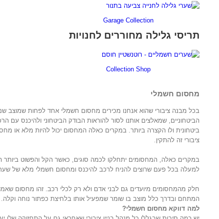
Garage Collection
תריסי גלילה מחוררים לחנויות
Collection Shop
מחסום חשמלי
בכל מבנה ציבורי שהוא אנחנו מכירים מחסום חשמלי אחד לפחות שמוצב שם
הביטחוניים, שמאלצים אותנו לסור להוראות הבודק הביטחוני ולהיכנס עם הר
ביטחונית ולו הקצרה ביותר. במקרים כאלה המחסום יכול להיות מלא או מחסום
ציבורי זה להתקין.
במקרים כאלה, המחסומים יתחלקו לכמה סוגים, כאשר הקל והפשוט ביותר ה
למעלה בכל פעם שרוצים להניח לרכב להיכנס ומחסום חשמלי מלא של שער
חלק מהמחסומים מיועדים גם לבני אדם ולא רק לכלי רכב. זהו מחסום שאמו
המתחם ובדרך כלל מוצב בו שומר שמפעיל אותו בלחיצת כפתור נוחה וקלה.
למה דווקא מחסום חשמלי?
יש כמה סיבות שבגללן כל מנהל בניין ציבורי שאחראי גם על התחזוקה שלו יע