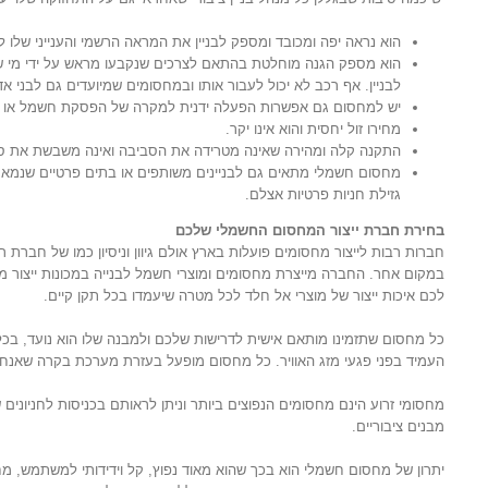
הוא נראה יפה ומכובד ומספק לבניין את המראה הרשמי והענייני שלו 
הוא מספק הגנה מוחלטת בהתאם לצרכים שנקבעו מראש על ידי מי שב
לבניין. אף רכב לא יכול לעבור אותו ובמחסומים שמיועדים גם לבני אד
יש למחסום גם אפשרות הפעלה ידנית למקרה של הפסקת חשמל או ת
מחירו זול יחסית והוא אינו יקר.
התקנה קלה ומהירה שאינה מטרידה את הסביבה ואינה משבשת את סדר
מחסום חשמלי מתאים גם לבניינים משותפים או בתים פרטיים שנמא
גזילת חניות פרטיות אצלם.
בחירת חברת ייצור המחסום החשמלי שלכם
חברות רבות לייצור מחסומים פועלות בארץ אולם גיוון וניסיון כמו של חברת 
במקום אחר. החברה מייצרת מחסומים ומוצרי חשמל לבנייה במכונות ייצור 
לכם איכות ייצור של מוצרי אל חלד לכל מטרה שיעמדו בכל תקן קיים.
כל מחסום שתזמינו מותאם אישית לדרישות שלכם ולמבנה שלו הוא נועד, בכל מ
העמיד בפני פגעי מזג האוויר. כל מחסום מופעל בעזרת מערכת בקרה שאנח
מחסומי זרוע הינם מחסומים הנפוצים ביותר וניתן לראותם בכניסות לחניונים ש
מבנים ציבוריים.
יתרון של מחסום חשמלי הוא בכך שהוא מאוד נפוץ, קל וידידותי למשתמש, מח