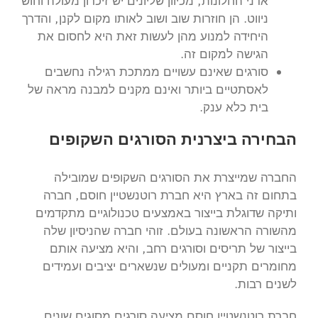
אדני החלונות, מכיוון שליונים יש זיכרון מעולה וחוש
ניווט. הן חוזרות שוב ושוב לאותו מקום לקנן, והדרך
היחידה למנוע מהן לעשות זאת היא לחסום את
הגישה למקום זה.
סורגים שאינם עשויים ממתכת רגילה נחשבים
לאסתטיים ביותר ואינם מקנים למבנה מראה של
בית כלא ענק.
הבחירה ביצרנית הסורגים השקופים
החברה שמייצרת את הסורגים השקופים שמובילה
בתחום זה בארץ היא חברת רוטנשטיין חוסם, חברה
ותיקה שדוגלת בייצור באמצעים טכנולוגיים מתקדמים
מהשורה הראשונה בעולם. זוהי חברה שהניסיון שלה
בייצור של תריסים וסורגים רחב, והיא מציעה אותם
מחומרים תקניים ומעולים שנשארים יציבים ועמידים
לשנים רבות.
חברת רוטנשטיין חוסם מציעה סורגים מסוגים שונים,