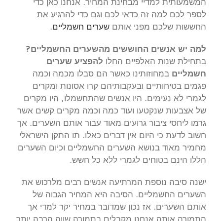
המשמעותית למדיי מבחינת המחיר. אנחנו כאן כדי
לספר לכם למה זה כדאי לכם וגם כדי להרגיע את
החששות שלכם מפני אותם
שערים חשמליים
.
למה יש אנשים החוששים מהשערים החשמליים?
בתחילת שנות האלפיים החלו
להפציע שערים
חשמליים
במחוזותינו כאשר הם סבלו מכמה וכמה
פגמים בטיחותיים ובעקבותיהם קרו אסונות ומקרים
לגמרי לא נעימים. היו אנשים שהתחשמלו, היו מקרים
של אצבעות שנקטעו ועוד כמה וכמה מקרים קשים אשר
גרמו ליחסי ציבור גרועים מאוד עבור אותם השערים. אך
חשוב לדעת כי היום אין דברים כאלו. תו התקן הישראלי
מחמיר מאוד בנושא השערים החשמליים וכיום השערים
הללו הינם בטוחים לגמרי ללא כל חשש.
ישנה סיבה נוספת המרתיעה אנשים רבים מלרכוש את
השערים החשמליים. הסיבה היא המחיר הגבוה של
אותם השערים. אז נכון שמדובר במחיר יקר למדי אך
התמורה אותה אנחנו מקבלים בתמורה שווה הרבה יותר