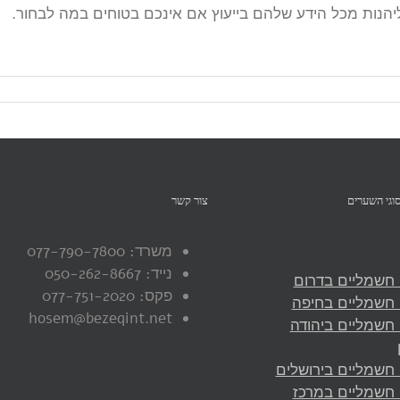
יהנות מכל הידע שלהם בייעוץ אם אינכם בטוחים במה לבחור.
וגי השערים‏
צור קשר
משרד: 077-790-7800
נייד: 050-262-8667
חשמליים בדרום
פקס: 077-751-2020
חשמליים בחיפה
hosem@bezeqint.net
חשמליים ביהודה
חשמליים בירושלים
חשמליים במרכז