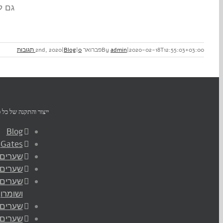
גם ל
2020-02-18T12:55:03+03:00
|
admin
By
פברואר 2nd, 2020
0 תגובות
|
Blog
|
ייצור והתקנה של כל ס
Blog
Gates
שערים 
שערים 
שערים 
ושומרון
שערים 
שערים 