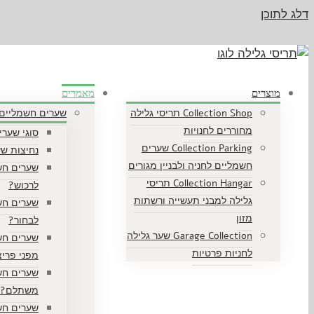
דלג לתוכן
מוצרים
מאמרים
Collection Shop תריסי גלילה
שערים חשמליים
מחוררים לחנויות
סוגי שער
Collection Parking שערים
נחיצות ש
חשמליים לחניה ולבניין מגורים
שערים חש
Collection Hangar תריסי
לרכוש?
גלילה למבני תעשייה ורשתות
שערים חש
מזון
לבחור?
Garage Collection שער גלילה
שערים חש
לחניות פרטיות
מפני פרי
שערים חש
משתלם?
שערים חש