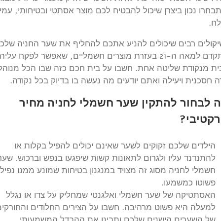
בחרו נכון ביצרן שיכול להבטיח לכם מוצר אסתטי ובטיחותי, עמי
לח.
יקולים רבים שיכולים להניע אתכם להחליף את שער החניה שלכ
ולהתקדם למאה ה-21 בעזרת מוצרים חשמליים, שאפשר לפקח עלי
ת מנקודת שליטה אחת. חשבו על בית חכם כזה שבו הכל מנוהל
ה חסכנית ויעילה ואתם יודעים מה נעשה בו בדיוק בכל נקודה.
 לבחור להתקין שער חשמלי לחניה מחיר
קטיבי?
הילדים שלכם זקוקים לשער שאינם יכולים להפיל בקלות או
להתנדנד עליו ולגרום לתאונות קשות שיפגעו בנפש וברכוש. שער
חשמלי לחניה מסוג זה מצויד במנגנון בטיחות שמונע ממנו נפילו
פשוטו כמשמעו.
האסתטיקה של שער חשמלי ואלגנטי שמחליק על צדו או נגלל
למעלה היא פשוט מרהיבה. חשבו על הצירים החלודים והחורקים
של השערים הישנים שלכם ותבינו את ההבדל המשמעותי.