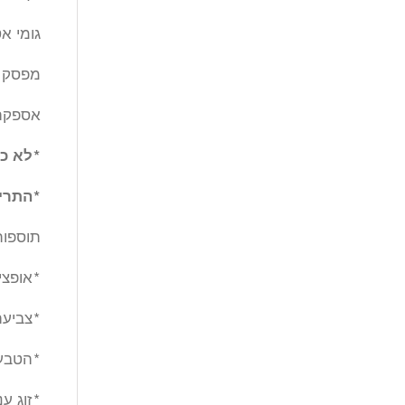
גומי א
מפסק 
אספקה
*לא כ
*התריסי
תוספות
*אופציות 
*צביעה
*הטבעת
*זוג ענ