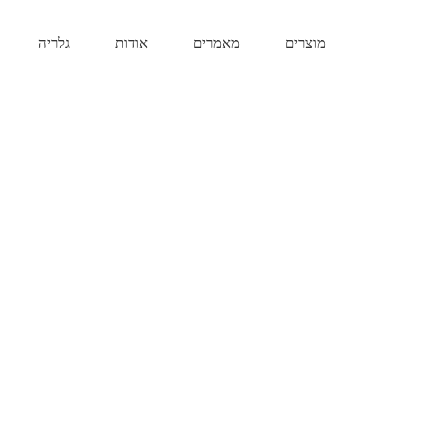
לג
תוכן
מוצרים
מאמרים
אודות
גלריה
שער
חשמלי
בפתיחה
אוטומטית