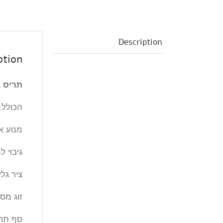
לחניה
ולבניין
מגורים
Parking
Description
(Granite-
ption
gray)
החל
תריס ג
מ
quantity
הכולל:
מנוע א
גיבוי 
ציר גל
זוג מסי
סף תחת