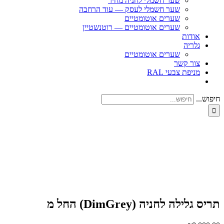
שער חשמלי לחניה מחיר
שער חשמלי לעסק — עוד הרחבה
שערים אוטומטיים
שערים אוטומטיים — רוטנשטיין
אודות
גלריה
שערים אוטומטיים
צור קשר
מניפת צבעי RAL
חיפוש...
תריס גלילה לחניה (DimGrey) החל מ