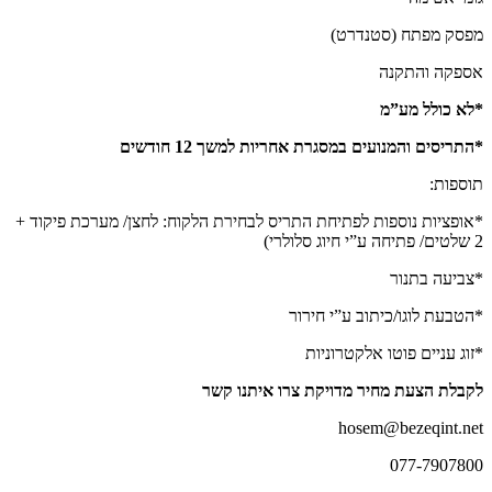
מפסק מפתח (סטנדרט)
אספקה והתקנה
*לא כולל מע”מ
*התריסים והמנועים במסגרת אחריות למשך 12 חודשים
תוספות:
*אופציות נוספות לפתיחת התריס לבחירת הלקוח: לחצן/ מערכת פיקוד +
2 שלטים/ פתיחה ע”י חיוג סלולרי)
*צביעה בתנור
*הטבעת לוגו/כיתוב ע”י חירור
*זוג עניים פוטו אלקטרוניות
לקבלת הצעת מחיר מדויקת צרו איתנו קשר
hosem@bezeqint.net
077-7907800