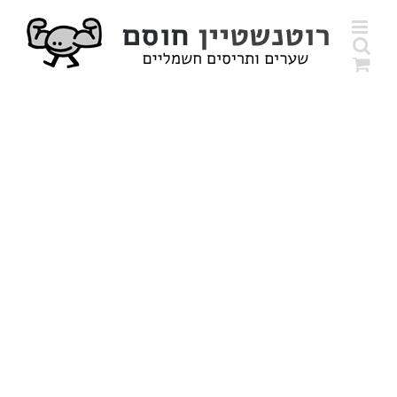
לג
תוכן