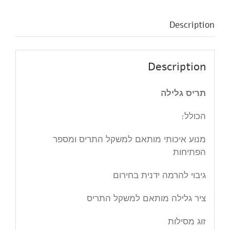
מגורים
Parking
Description
(Medium
carmine)
החל
Description
מ
quantity
תריס גלילה
הכולל:
מנוע איכותי מותאם למשקל התריס ומספר
הפתיחות
גיבוי להרמה ידנית בחירום
ציר גלילה מותאם למשקל התריס
זוג מסילות